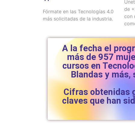
Únet
de +
Fórmate en las Tecnologías 4.0
con 
más solicitadas de la industria.
como
A la fecha el pro
más de 957 mujer
cursos en Tecnolo
Blandas y más, 
Cifras obtenidas 
claves que han si