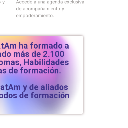
 y
Accede a una agenda exclusiva
de acompañamiento y
empoderamiento.
LatAm ha formado a
cado más de 2.100
iomas, Habilidades
as de formación.
LatAm y de aliados
íodos de formación