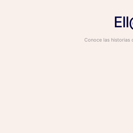
El
Conoce las historias 
"En el proceso de certific
que me inspiraron