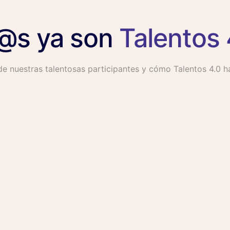
l@s ya son
Talentos 
de nuestras talentosas participantes y cómo Talentos 4.0 
arme en tecnologías 4.0, tuve a mi lado a un grupo de m
 y motivaron a lo largo del trayecto, eso me motiva a s
Carmen García