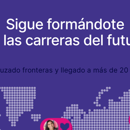
Sigue formándote
 las carreras del fut
ruzado fronteras y llegado a más de 2