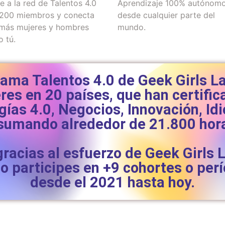
e a la red de Talentos 4.0
Aprendizaje 100% autónomo
200 miembros y conecta
desde cualquier parte del
más mujeres y hombres
mundo.
 tú.
grama Talentos 4.0 de Geek Girls 
es en 20 países, que han certifi
gías 4.0, Negocios, Innovación, Id
sumando alrededor de 21.800 hor
gracias al esfuerzo de Geek Girls 
do participes en +9 cohortes o per
desde el 2021 hasta hoy.