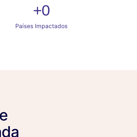
+
0
Países Impactados
e
ada