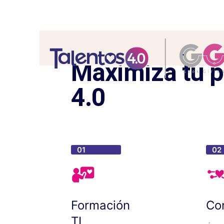
Maximiza tu p
4.0
01
02
Formación
Con
TI