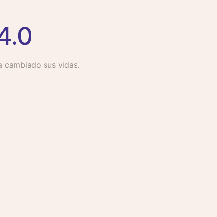
4.0
ha cambiado sus vidas.
ujeres sumamente brillantes
eguir aprendiendo"