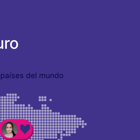
uro
0 países del mundo